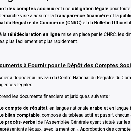
pôt des comptes sociaux
est une
obligation légale
pour toute
démarche vise à assurer la
transparence financière
et la
publi
nal du Registre de Commerce (CNRC)
et du
Bulletin Officie
à la
télédéclaration en ligne
mise en place par le CNRC, les di
s plus facilement et plus rapidement.
ocuments à Fournir pour le Dépôt des Comptes Soci
sier à déposer au niveau du Centre National du Registre du Co
igences légales.
prend les documents financiers et juridiques suivants :
Le compte de résultat
, en langue nationale
arabe
et en langue
Le bilan comptable
, composé du tableau actif et passif, chacun
Le procès-verbal
de l’Assemblée Générale ayant statué sur les
représentants légaux, avec la mention « Approbation des compte