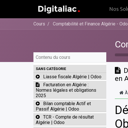
Nos Sol
Cours
Comptabilité et Finance Algérie - Od
Com
Contenu du cours
SANS CATÉGORIE
D
Liasse fiscale Algérie | Odoo
en A
Facturation en Algérie :
Normes légales et obligations
À
2025
Bilan comptable Actif et
Dé
Passif Algérie | Odoo
TCR - Compte de résultat
Ob
Algérie | Odoo