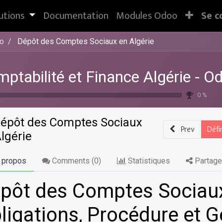
utions
Documentation
Modules Odoo
Se c
oo
Dépôt des Comptes Sociaux en Algérie
ptabilité et Finance Algérie - O
0 %
épôt des Comptes Sociaux
Prev
Défi
lgérie
 propos
Comments (
0
)
Statistiques
Partage
pôt des Comptes Sociaux 
ligations, Procédure et 