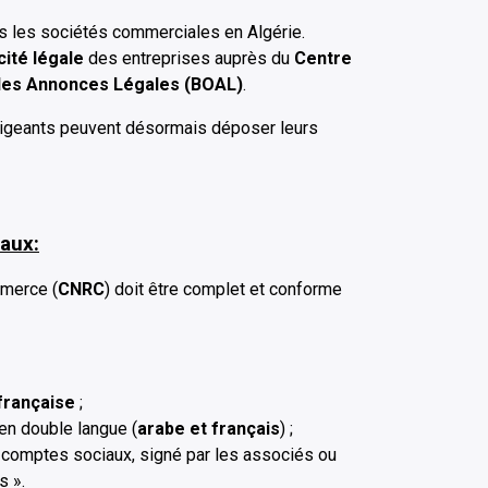
s les sociétés commerciales en Algérie.
cité légale
des entreprises auprès du
Centre
l des Annonces Légales (BOAL)
.
rigeants peuvent désormais déposer leurs
aux:
mmerce (
CNRC
) doit être complet et conforme
française
;
 en double langue (
arabe et français
) ;
 comptes sociaux, signé par les associés ou
s ».