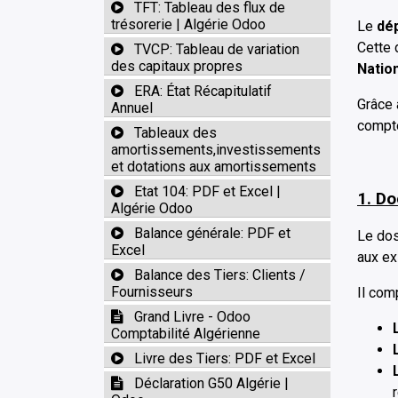
TFT: Tableau des flux de
trésorerie | Algérie Odoo
Le
dé
Cette 
TVCP: Tableau de variation
des capitaux propres
Natio
ERA: État Récapitulatif
Grâce 
Annuel
compte
Tableaux des
amortissements,investissements
et dotations aux amortissements
Etat 104: PDF et Excel |
1. D
Algérie Odoo
Balance générale: PDF et
Le dos
Excel
aux ex
Balance des Tiers: Clients /
Fournisseurs
Il com
Grand Livre - Odoo
Comptabilité Algérienne
Livre des Tiers: PDF et Excel
Déclaration G50 Algérie |