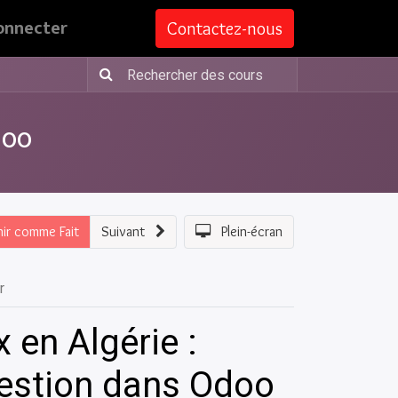
onnecter
Contactez-nous
doo
nir comme Fait
Suivant
Plein-écran
r
en Algérie :
Gestion dans Odoo